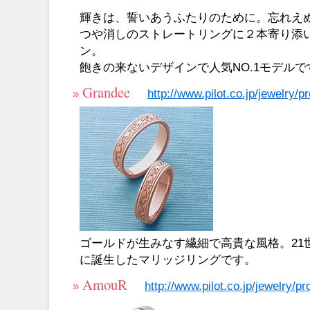
輝きは、誓いあうふたりのために。忘れえ
つや消しのストレートリングに２本寄り添
ン。
飽きの来ないデザインで人気NO.1モデルで
Grandee
»
http://www.pilot.co.jp/jewelry/p
ゴールドが生みなす繊細で高貴な風格。21
に誕生したマリッジリングです。
AmouR
»
http://www.pilot.co.jp/jewelry/p