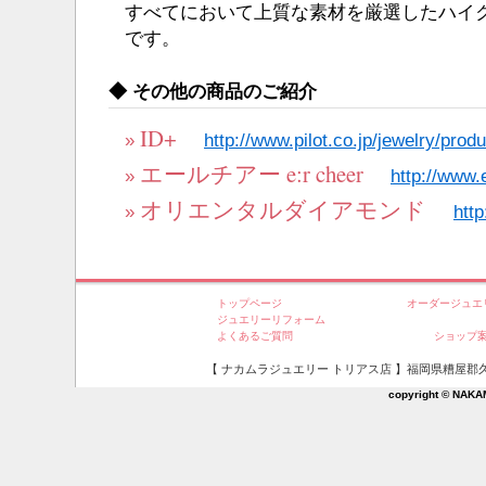
すべてにおいて上質な素材を厳選したハイ
です。
◆ その他の商品のご紹介
ID+
»
http://www.pilot.co.jp/jewelry/produ
エールチアー e:r cheer
»
http://www.
オリエンタルダイアモンド
»
http
トップページ
オーダージュエ
ジュエリーリフォーム
よくあるご質問
ショップ
【 ナカムラジュエリー トリアス店 】福岡県糟屋郡久山町大字
copyright © NAKA